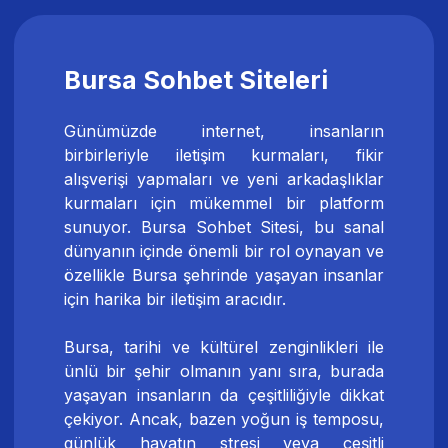
Bursa Sohbet Siteleri
Günümüzde internet, insanların
birbirleriyle iletişim kurmaları, fikir
alışverişi yapmaları ve yeni arkadaşlıklar
kurmaları için mükemmel bir platform
sunuyor. Bursa Sohbet Sitesi, bu sanal
dünyanın içinde önemli bir rol oynayan ve
özellikle Bursa şehrinde yaşayan insanlar
için harika bir iletişim aracıdır.
Bursa, tarihi ve kültürel zenginlikleri ile
ünlü bir şehir olmanın yanı sıra, burada
yaşayan insanların da çeşitliliğiyle dikkat
çekiyor. Ancak, bazen yoğun iş temposu,
günlük hayatın stresi veya çeşitli