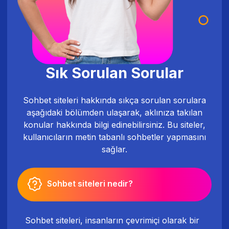
Sık Sorulan Sorular
Sohbet siteleri hakkında sıkça sorulan sorulara
aşağıdaki bölümden ulaşarak, aklınıza takılan
konular hakkında bilgi edinebilirsiniz. Bu siteler,
kullanıcıların metin tabanlı sohbetler yapmasını
sağlar.
Sohbet siteleri nedir?
Sohbet siteleri, insanların çevrimiçi olarak bir