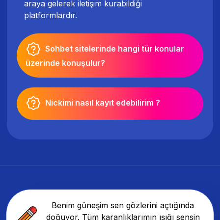
araya gelerek iletişim kurabildiği
platformlardır.
Sohbet sitelerinde hangi tür konular
üzerinde konuşulur?
Nickimi nasıl kayıt edebilirim ?
Benim güneşim sen gözlerini açtığında
doğuyor. Tüm karanlıklarımın ışığı sensin