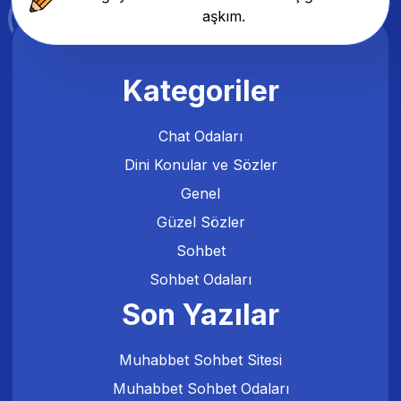
aşkım.
Kategoriler
Chat Odaları
Dini Konular ve Sözler
Genel
Güzel Sözler
Sohbet
Sohbet Odaları
Son Yazılar
Muhabbet Sohbet Sitesi
Muhabbet Sohbet Odaları