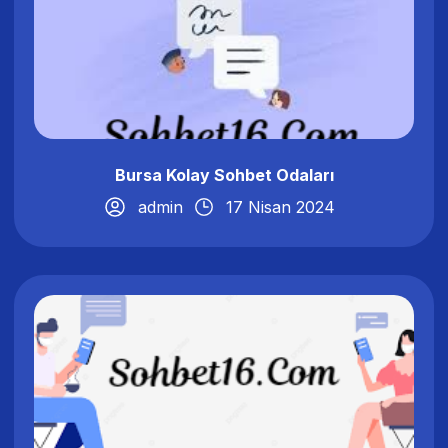
Bursa Kolay Sohbet Odaları
admin
17 Nisan 2024