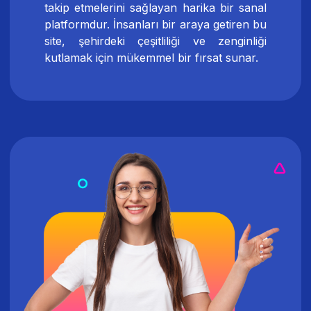
takip etmelerini sağlayan harika bir sanal
platformdur. İnsanları bir araya getiren bu
site, şehirdeki çeşitliliği ve zenginliği
kutlamak için mükemmel bir fırsat sunar.