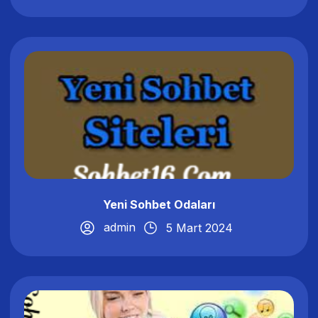
Yeni Sohbet Odaları
admin
5 Mart 2024