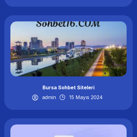
Bursa Sohbet Siteleri
admin
15 Mayıs 2024