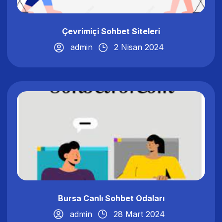
Çevrimiçi Sohbet Siteleri
admin
2 Nisan 2024
Bursa Canlı Sohbet Odaları
admin
28 Mart 2024