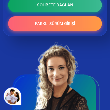
SOHBETE BAĞLAN
FARKLI SÜRÜM GIRIŞI