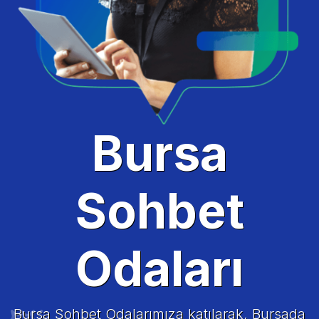
Bursa
Sohbet
Odaları
Bursa Sohbet Odalarımıza katılarak, Bursada