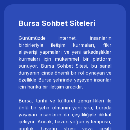
Bursa Sohbet Siteleri
Günümüzde internet, insanların
birbirleriyle iletişim kurmaları, fikir
alışverişi yapmaları ve yeni arkadaşlıklar
kurmaları için mükemmel bir platform
sunuyor. Bursa Sohbet Sitesi, bu sanal
dünyanın içinde önemli bir rol oynayan ve
özellikle Bursa şehrinde yaşayan insanlar
için harika bir iletişim aracıdır.
Bursa, tarihi ve kültürel zenginlikleri ile
ünlü bir şehir olmanın yanı sıra, burada
yaşayan insanların da çeşitliliğiyle dikkat
çekiyor. Ancak, bazen yoğun iş temposu,
günlük hayatın stresi veya çeşitli