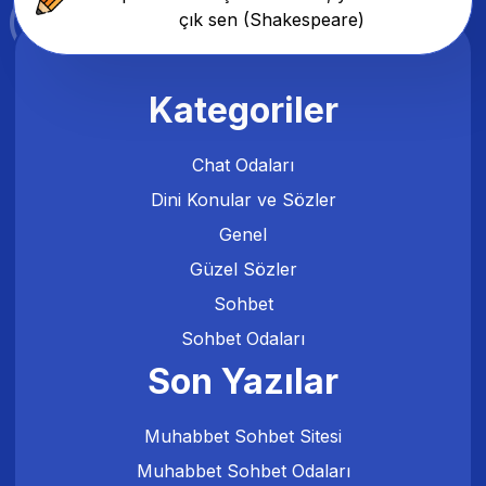
çık sen (Shakespeare)
Kategoriler
Chat Odaları
Dini Konular ve Sözler
Genel
Güzel Sözler
Sohbet
Sohbet Odaları
Son Yazılar
Muhabbet Sohbet Sitesi
Muhabbet Sohbet Odaları