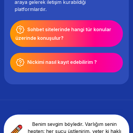
araya gelerek iletişim kurabildiği
platformlardır.
Sohbet sitelerinde hangi tür konular
üzerinde konuşulur?
Nickimi nasıl kayıt edebilirim ?
Benim sevgim böyledir. Varlığım senin
hepten: her suçu üstlenirim, yeter ki haklı