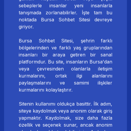
sebeplerle insanlar yeni insanlarla
tanışmada zorlanabilirler. İşte tam bu
noktada Bursa Sohbet Sitesi devreye
giriyor.
Bursa Sohbet Sitesi, şehrin farklı
bölgelerinden ve farklı yaş gruplarından
insanları bir araya getiren bir sanal
platformdur. Bu site, insanların Bursa'dan
veya çevresinden olanlarla iletişim
kurmalarını, ortak ilgi alanlarını
paylaşmalarını ve samimi ilişkiler
kurmalarını kolaylaştırır.
Sitenin kullanımı oldukça basittir. İlk adım,
siteye kaydolmak veya anonim olarak giriş
yapmaktır. Kaydolmak, size daha fazla
özellik ve seçenek sunar, ancak anonim