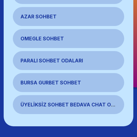
AZAR SOHBET
OMEGLE SOHBET
PARALI SOHBET ODALARI
BURSA GURBET SOHBET
ÜYELIKSIZ SOHBET BEDAVA CHAT ODALARI