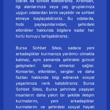
olarak da sohbet edebilirsiniz. Ardından,
ilgi alanlarınıza veya yaş gruplarınıza
uygun odalardan birini seçebilir ve sohbet
etmeye başlayabilirsiniz. Bu odalarda,
hobi paylaşımlarından, şehirdeki
etkinlikler hakkında bilgilere kadar her
türlü konuyu tartışabilirsiniz.
Bursa Sohbet Sitesi, sadece yeni
arkadaşlıklar kurmanıza yardımcı olmakla
kalmaz, aynı zamanda şehirdeki güncel
gelişmeleri takip etmenizi sağlar.
Konserler, etkinlikler, sergiler ve daha
fazlası hakkında bilgi edinerek sosyal
yaşantınıza renk katabilirsiniz. Bursa
Sohbet Sitesi, Bursa şehrinde yaşayan
insanların daha yakın bir şekilde iletişim
kurmalarını, yeni arkadaşlıklar
kurmalarını ve şehirdeki sosyal hayatı