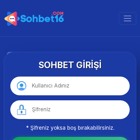
SOHBET GIRIŞI
* Şifreniz yoksa boş bırakabilirsiniz.