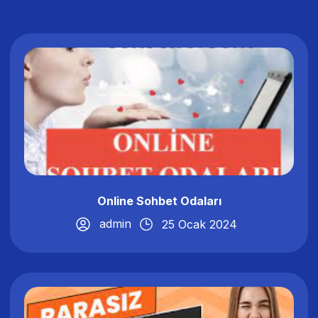
Online Sohbet Odaları
admin
25 Ocak 2024