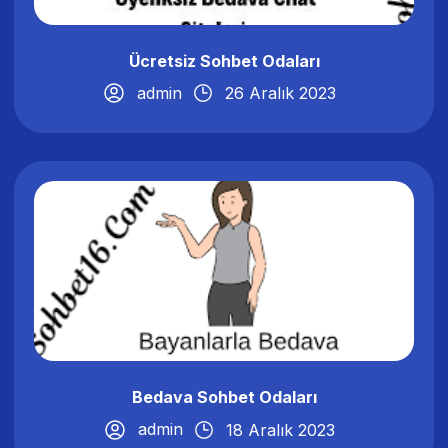
Ücretsiz Sohbet Odaları
admin
26 Aralık 2023
Bedava Sohbet Odaları
admin
18 Aralık 2023