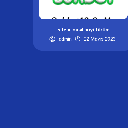
sitemi nasıl büyütürüm
admin
22 Mayıs 2023