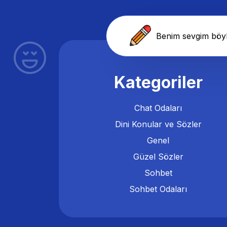
Benim sevgim böyle
Kategoriler
Chat Odaları
Dini Konular ve Sözler
Genel
Güzel Sözler
Sohbet
Sohbet Odaları