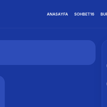
ANASAYFA
SOHBET16
BU