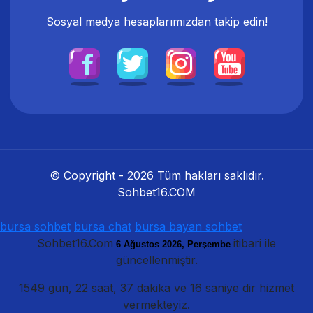
Sosyal medya hesaplarımızdan takip edin!
© Copyright -
2026
Tüm hakları saklıdır.
Sohbet16.COM
bursa sohbet
bursa chat
bursa bayan sohbet
Sohbet16.Com
itibari ile
6 Ağustos 2026, Perşembe
güncellenmiştir.
1549 gün, 22 saat, 37 dakika ve 17 saniye dir hizmet
vermekteyiz.