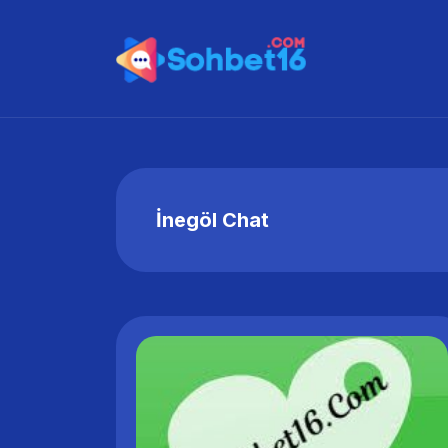
İnegöl Chat