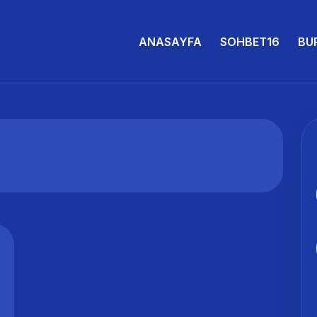
ANASAYFA
SOHBET16
BU