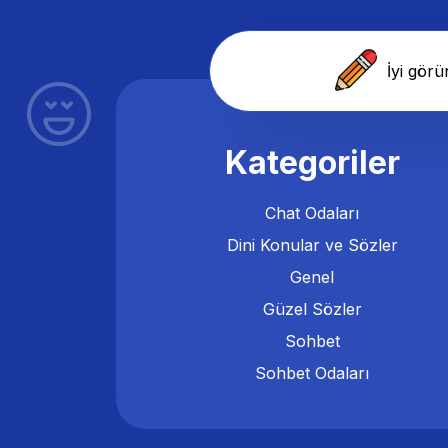
İyi görü
Kategoriler
Chat Odaları
Dini Konular ve Sözler
Genel
Güzel Sözler
Sohbet
Sohbet Odaları