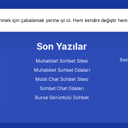
nmek için çabalamak yerine iyi ol. Hem kendini değiştir hem
Son Yazılar
Sos
Muhabbet Sohbet Sitesi
Muhabbet Sohbet Odaları
Mobil Chat Sohbet Sitesi
Sohbet Chat Odaları
Bursa Görüntülü Sohbet