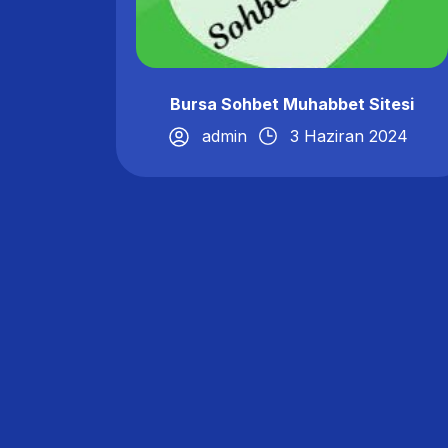
Bursa Sohbet Muhabbet Sitesi
admin
3 Haziran 2024