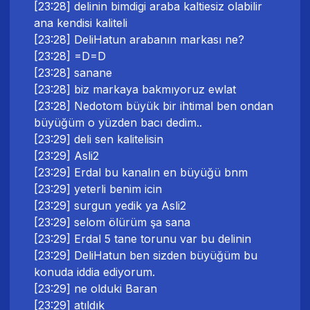
[23:28] delinin bimdigi araba kaltiesiz olabilir
ana kendisi kaliteli
[23:28] DeliHatun arabanın markası ne?
[23:28] =D=D
[23:28] sanane
[23:28] biz markaya bakmıyoruz ewlat
[23:28] Nedotom büyük bir ihtimal ben ondan
büyüğüm o yüzden bacı dedim..
[23:29] deli sen kalitelisin
[23:29] Asli2
[23:29] Erdal bu kanalın en büyüğü bnm
[23:29] yeterli benim icin
[23:29] surgun yedik ya Asli2
[23:29] selom ölürüm şa sana
[23:29] Erdal 5 tane torunu var bu delinin
[23:29] DeliHatun ben sizden büyüğüm bu
konuda iddia ediyorum.
[23:29] ne olduki Baran
[23:29] atıldık