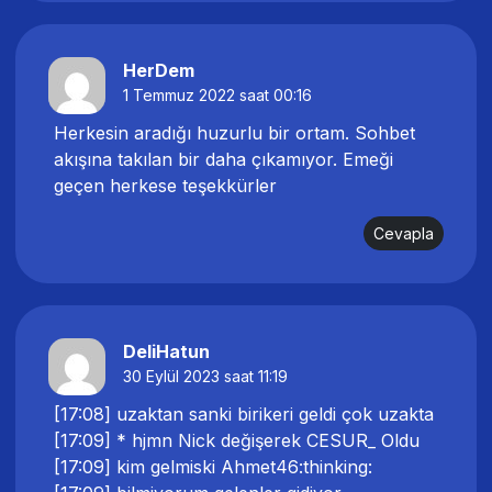
HerDem
1 Temmuz 2022 saat 00:16
Herkesin aradığı huzurlu bir ortam. Sohbet
akışına takılan bir daha çıkamıyor. Emeği
geçen herkese teşekkürler
Cevapla
DeliHatun
30 Eylül 2023 saat 11:19
[17:08] uzaktan sanki birikeri geldi çok uzakta
[17:09] * hjmn Nick değişerek CESUR_ Oldu
[17:09] kim gelmiski Ahmet46:thinking: