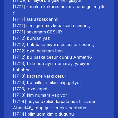
[17:09] bilmiyorum gelenler gidiyor
[17:11] kanalda kokarcsmı var acaba gelengitti
:]
[17:11] asli azbakcanmı
[17:11] seni geremezki baksada cesur :]
[17:11] bakamam CESUR
[17:12] burdan yaz
[17:12] bak bakamıyormus cesur cesur :]
[17:12] ozel bakmam ben
[17:12] bu baska cesur cunku Ahmet46
[17:13] bide hep ayni numarayi yapiyor
hahahha
[17:13] kactane varki cesur
[17:13] bu milletin nikini alip geliyor
[17:13] .ozelkapat
[17:13] kim numara yapıyor
[17:14] neyse oxelide kapatamda birazdan
Ahmet46_ olup gelir cunku hahhaha
[17:14] bilmiuom kim oldugunu