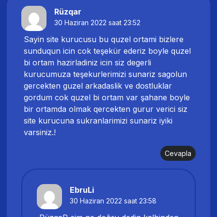
Rüzqar
30 Haziran 2022 saat 23:52
Sayin site kurucusu bu quzel ortami bizlere
sunduqun icin cok teşekür ederiz boyle quzel
bi ortam hazirladiniz icin siz degerli
kurucumuza teşekurlerimizi sunariz sagolun
gercekten guzel arkadaslik ve dostluklar
gordum cok quzel bi ortam var şahane boyle
bir ortamda olmak qercekten gurur verici siz
site kurucuna sukranlarimizi sunariz iyiki
varsiniz.!
Cevapla
EbruLi
30 Haziran 2022 saat 23:58