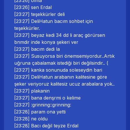
[23:26] olma
[23:26] sen Erdal
[23:27] teşekkürler deli
[23:27] DeliHatun bacım sohbet için
teşekkürler.
[23:27] beyaz kedi 34 dd li araç görürsen
bnmdir inde konya şekeri ver
[23:27] bacım dedi la
[23:27] Susuyorsa biri önemsemiyordur..Artık
uğruna çabalamak istediği biri değilsindir.. (
[23:27] kanka sonunuda soleseydin bari
[23:27] DeliHatun arabanın kalitesine göre
şeker veriyoruz kalitesiz ucuz arabalara yok..
[23:27] plakanin
[23:27] bana denşrmi o kelime
[23:27] :grinning::grinning:
[23:28] param ona yetti
[23:28] ne oldu
[23:28] Bacı değil teyze Erdal