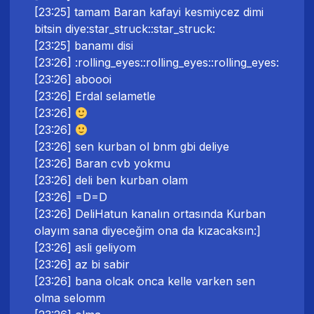
[23:25] tamam Baran kafayi kesmiycez dimi
bitsin diye:star_struck::star_struck:
[23:25] banamı disi
[23:26] :rolling_eyes::rolling_eyes::rolling_eyes:
[23:26] aboooi
[23:26] Erdal selametle
[23:26]
[23:26]
[23:26] sen kurban ol bnm gbi deliye
[23:26] Baran cvb yokmu
[23:26] deli ben kurban olam
[23:26] =D=D
[23:26] DeliHatun kanalın ortasında Kurban
olayım sana diyeceğim ona da kızacaksın:]
[23:26] asli geliyom
[23:26] az bi sabir
[23:26] bana olcak onca kelle varken sen
olma selomm