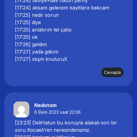
[17:24] seviye=deli hatun pehhj
[17:24] aksam gelecem kayitlara bakcam
[17:25] nedir sorun
[17:25] diye
[17:25] anlatırım tel çalıo
[17:25] ok
[17:26] geldim
[17:27] yada gdiom
[17:27] skşm knuluruX
Cevapla
Nedotom
6 Ekim 2023 saat 22:06
[23:23] DeliHatun bu konuyla alakalı son bir
soru Kocaeli’nin neresindensiniz.