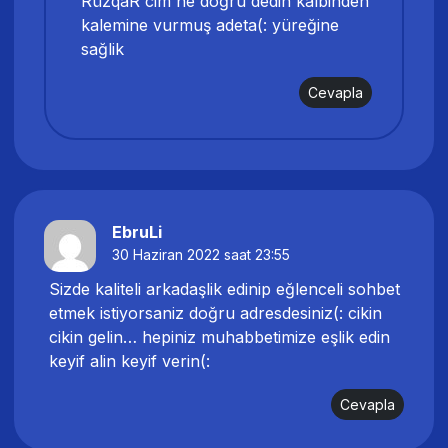
RüzqaR cim ne doğru dedin kalbinden
kalemine vurmuş adeta(: yüreğine
sağlik
Cevapla
EbruLi
30 Haziran 2022 saat 23:55
Sizde kaliteli arkadaşlik edinip eğlenceli sohbet
etmek istiyorsaniz doğru adresdesiniz(: cikin
cikin gelin… hepiniz muhabbetimize eşlik edin
keyif alin keyif verin(:
Cevapla