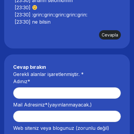
[23:30] ahahh selomömm
[23:30]
[23:30] :grin::grin::grin::grin::grin:
[23:30] ne bilsin
Cevapla
Cevap bırakın
Gerekli alanlar işaretlenmiştir.
*
Adınız*
Mail Adresiniz*
(yayınlanmayacak.)
Web siteniz veya blogunuz
(zorunlu değil)