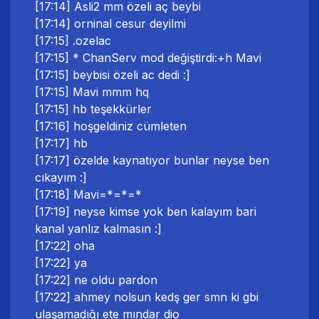
[17:14] Asli2 mm özeli aç beybi
[17:14] orninal cesur deyilmi
[17:15] .ozelac
[17:15] * ChanServ mod değiştirdi:+h Mavi
[17:15] beybisi özeli ac dedi :]
[17:15] Mavi mmm hq
[17:15] hb teşekkürler
[17:16] hoşgeldiniz cümleten
[17:17] hb
[17:17] özelde kaynatıyor bunlar neyse ben
cıkayım :]
[17:18] Mavi=*=*=*
[17:19] neyse kimse yok ben kalayım bari
kanal yanlız kalmasın :]
[17:22] oha
[17:22] ya
[17:22] ne oldu pardon
[17:22] ahmey nolsun kedş ger smn ki gbi
ulaşamadığı ete mındar dio