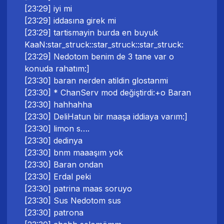
[23:29] iyi mi
[23:29] iddasına girek mi
[23:29] tartismayin burda en buyuk
KaaN:star_struck::star_struck::star_struck:
[23:29] Nedotom benim de 3 tane var o
konuda rahatım:]
[23:30] baran nerden atildin glostanmi
[23:30] * ChanServ mod değiştirdi:+o Baran
[23:30] hahhahha
[23:30] DeliHatun bir maaşa iddiaya varım:]
[23:30] limon s….
[23:30] dedinya
[23:30] bnm maaaşım yok
[23:30] Baran ondan
[23:30] Erdal peki
[23:30] patrina maas soruyo
[23:30] Sus Nedotom sus
[23:30] patrona