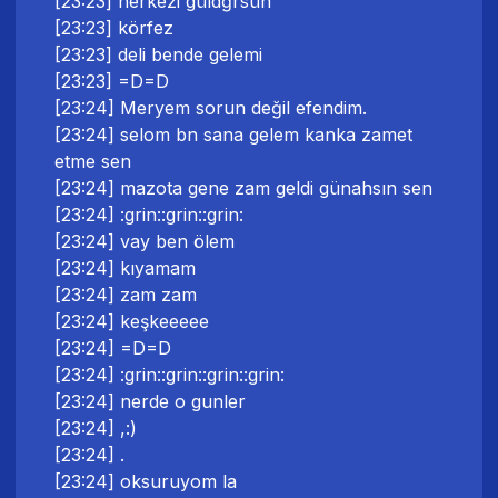
[23:23] herkezi güldğrsün
[23:23] körfez
[23:23] deli bende gelemi
[23:23] =D=D
[23:24] Meryem sorun değil efendim.
[23:24] selom bn sana gelem kanka zamet
etme sen
[23:24] mazota gene zam geldi günahsın sen
[23:24] :grin::grin::grin:
[23:24] vay ben ölem
[23:24] kıyamam
[23:24] zam zam
[23:24] keşkeeeee
[23:24] =D=D
[23:24] :grin::grin::grin::grin:
[23:24] nerde o gunler
[23:24] ,:)
[23:24] .
[23:24] oksuruyom la