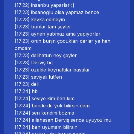
[17:22] insanbu yaparlar :]
[17:23] ibsanoğlu olsa yapmaz bence
[17:23] kavka edmeyin
[17:23] bunlar tam şeyler
[17:23] aynen yabmaz ama yapıyorlar
[17:23] onın bunjn çocukları derler ya heh
omdam
[17:23] delihatun ney şeyler
[17:23] Derviş hq
[17:23] özelde koynattılar bastılar
[17:23] seviyeli lutfen
[17:23] deli
[17:24] hb
[17:24] seviye kim ben kim
[17:24] bende de yok bilirsin demi
[17:24] sen kendini bozma
[17:24] allahasen Derviş sence uyuyoz mu
[17:24] ben uyumam bilirsin