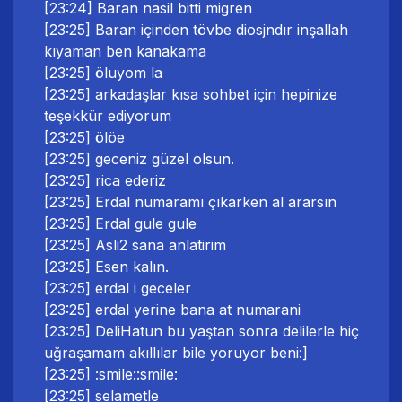
[23:24] Baran nasil bitti migren
[23:25] Baran içinden tövbe diosjndır inşallah
kıyaman ben kanakama
[23:25] öluyom la
[23:25] arkadaşlar kısa sohbet için hepinize
teşekkür ediyorum
[23:25] ölöe
[23:25] geceniz güzel olsun.
[23:25] rica ederiz
[23:25] Erdal numaramı çıkarken al ararsın
[23:25] Erdal gule gule
[23:25] Asli2 sana anlatirim
[23:25] Esen kalın.
[23:25] erdal i geceler
[23:25] erdal yerine bana at numarani
[23:25] DeliHatun bu yaştan sonra delilerle hiç
uğraşamam akıllılar bile yoruyor beni:]
[23:25] :smile::smile:
[23:25] selametle