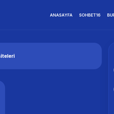
ANASAYFA
SOHBET16
BU
iteleri