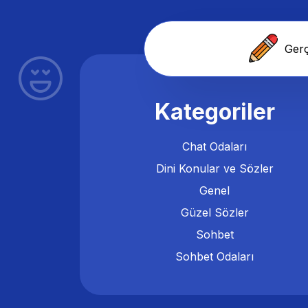
Gerç
Kategoriler
Chat Odaları
Dini Konular ve Sözler
Genel
Güzel Sözler
Sohbet
Sohbet Odaları