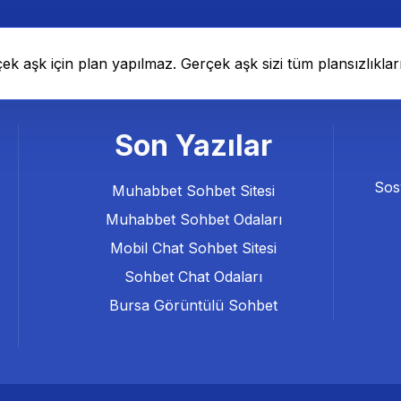
ek aşk için plan yapılmaz. Gerçek aşk sizi tüm plansızlıkları
Son Yazılar
Sos
Muhabbet Sohbet Sitesi
Muhabbet Sohbet Odaları
Mobil Chat Sohbet Sitesi
Sohbet Chat Odaları
Bursa Görüntülü Sohbet