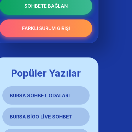
SOHBETE BAĞLAN
FARKLI SÜRÜM GIRIŞI
Popüler Yazılar
BURSA SOHBET ODALARI
BURSA BIGO LIVE SOHBET