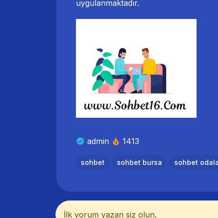
uygulanmaktadır.
admin
1413
sohbet
sohbet bursa
sohbet odala
İlk yorum yazan siz olun.