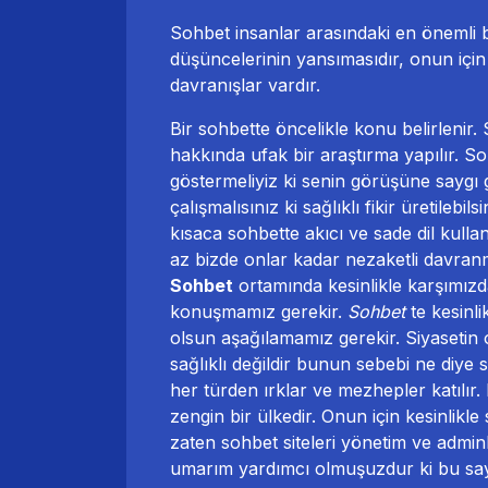
Sohbet insanlar arasındaki en önemli b
düşüncelerinin yansımasıdır, onun içi
davranışlar vardır.
Bir sohbette öncelikle konu belirlenir
hakkında ufak bir araştırma yapılır. So
göstermeliyiz ki senin görüşüne saygı g
çalışmalısınız ki sağlıklı fikir üretileb
kısaca sohbette akıcı ve sade dil kull
az bizde onlar kadar nezaketli davranm
Sohbet
ortamında kesinlikle karşımızdak
konuşmamız gerekir.
Sohbet
te kesinli
olsun aşağılamamız gerekir. Siyasetin
sağlıklı değildir bunun sebebi ne diye 
her türden ırklar ve mezhepler katılır.
zengin bir ülkedir. Onun için kesinlikle
zaten
sohbet siteleri
yönetim ve adminl
umarım yardımcı olmuşuzdur ki bu sa