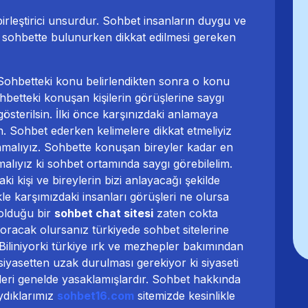
irleştirici unsurdur. Sohbet insanların duygu ve
n sohbette bulunurken dikkat edilmesi gereken
. Sohbetteki konu belirlendikten sonra o konu
hbetteki konuşan kişilerin görüşlerine saygı
österilsin. İlki önce karşınızdaki anlamaya
ilsin. Sohbet ederken kelimelere dikkat etmeliyiz
anmalıyız. Sohbette konuşan bireyler kadar en
alıyız ki sohbet ortamında saygı görebilelim.
i kişi ve bireylerin bizi anlayacağı şekilde
kle karşımızdaki insanları görüşleri ne olursa
 olduğu bir
sohbet chat sitesi
zaten cokta
soracak olursanız türkiyede sohbet sitelerine
 Biliniyorki türkiye ırk ve mezhepler bakımından
 siyasetten uzak durulması gerekiyor ki siyaseti
eri genelde yasaklamışlardır. Sohbet hakkında
ydıklarımız
sohbet16.com
sitemizde kesinlikle