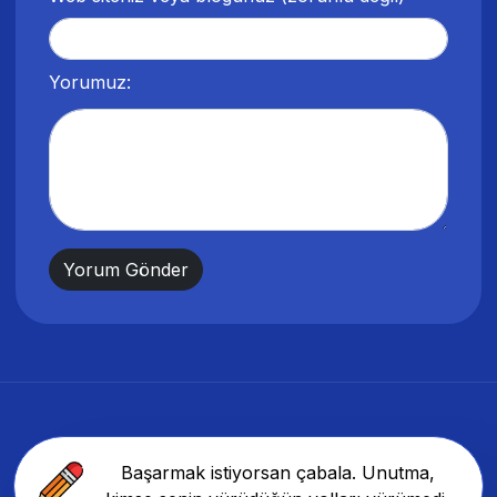
Yorumuz:
Başarmak istiyorsan çabala. Unutma,