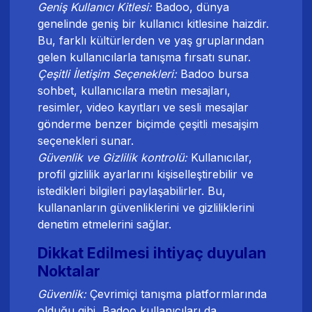
Geniş Kullanıcı Kitlesi:
Badoo, dünya
genelinde geniş bir kullanıcı kitlesine haizdir.
Bu, farklı kültürlerden ve yaş gruplarından
gelen kullanıcılarla tanışma fırsatı sunar.
Çeşitli İletişim Seçenekleri:
Badoo bursa
sohbet
, kullanıcılara metin mesajları,
resimler, video kayıtları ve sesli mesajlar
gönderme benzer biçimde çeşitli mesajşim
seçenekleri sunar.
Güvenlik ve Gizlilik kontrolü:
Kullanıcılar,
profil gizlilik ayarlarını kişiselleştirebilir ve
istedikleri bilgileri paylaşabilirler. Bu,
kullananların güvenliklerini ve gizliliklerini
denetim etmelerini sağlar.
Dikkat Edilmesi ihtiyaç duyulan
Noktalar
Güvenlik:
Çevrimiçi tanışma platformlarında
olduğu gibi, Badoo kullanıcıları da