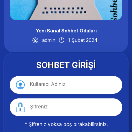
Yeni Sanal Sohbet Odaları
admin
1 Şubat 2024
SOHBET GIRIŞI
* Şifreniz yoksa boş bırakabilirsiniz.