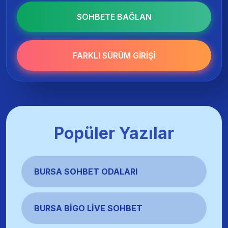
SOHBETE BAĞLAN
FARKLI SÜRÜM GIRIŞI
Popüler Yazılar
BURSA SOHBET ODALARI
BURSA BIGO LIVE SOHBET