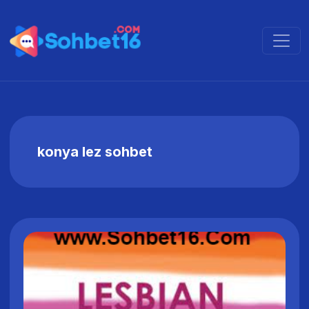
konya lez sohbet