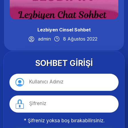
Lezbiyen Cinsel Sohbet
admin
8 Ağustos 2022
SOHBET GIRIŞI
* Şifreniz yoksa boş bırakabilirsiniz.