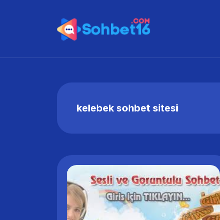
kelebek sohbet sitesi