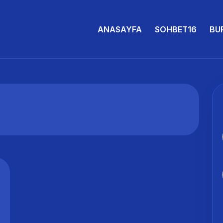
ANASAYFA
SOHBET16
BU