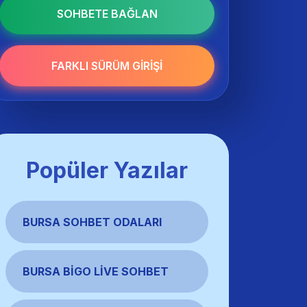
SOHBETE BAĞLAN
FARKLI SÜRÜM GIRIŞI
Popüler Yazılar
BURSA SOHBET ODALARI
BURSA BIGO LIVE SOHBET