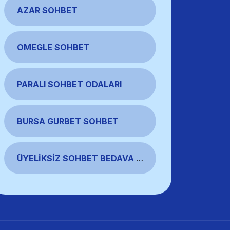
AZAR SOHBET
OMEGLE SOHBET
PARALI SOHBET ODALARI
BURSA GURBET SOHBET
ÜYELIKSIZ SOHBET BEDAVA CHAT ODALARI