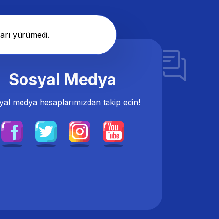
arı yürümedi.
Sosyal Medya
yal medya hesaplarımızdan takip edin!