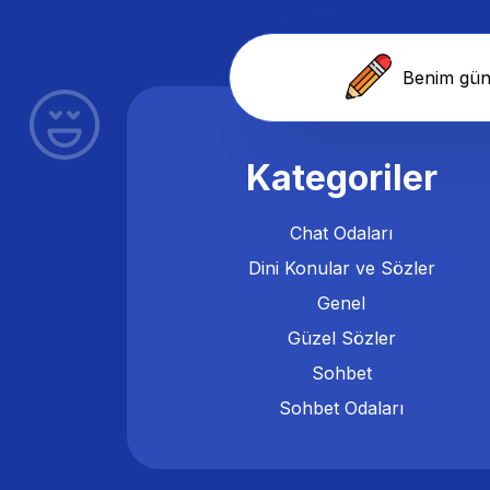
Benim güne
Kategoriler
Chat Odaları
Dini Konular ve Sözler
Genel
Güzel Sözler
Sohbet
Sohbet Odaları