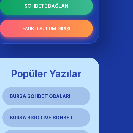
SOHBETE BAĞLAN
FARKLI SÜRÜM GIRIŞI
Popüler Yazılar
BURSA SOHBET ODALARI
BURSA BIGO LIVE SOHBET