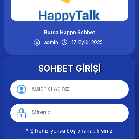
Bursa Happn Sohbet
admin
17 Eylül 2025
SOHBET GIRIŞI
* Şifreniz yoksa boş bırakabilirsiniz.