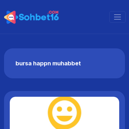
bursa happn muhabbet