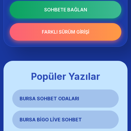
SOHBETE BAĞLAN
FARKLI SÜRÜM GIRIŞI
Popüler Yazılar
BURSA SOHBET ODALARI
BURSA BIGO LIVE SOHBET