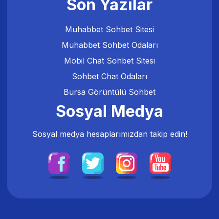
Son Yazılar
Muhabbet Sohbet Sitesi
Muhabbet Sohbet Odaları
Mobil Chat Sohbet Sitesi
Sohbet Chat Odaları
Bursa Görüntülü Sohbet
Sosyal Medya
Sosyal medya hesaplarımızdan takip edin!