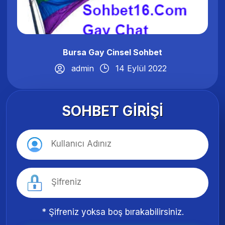
Bursa Gay Cinsel Sohbet
admin
14 Eylül 2022
SOHBET GIRIŞI
* Şifreniz yoksa boş bırakabilirsiniz.