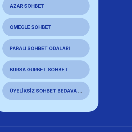
AZAR SOHBET
OMEGLE SOHBET
PARALI SOHBET ODALARI
BURSA GURBET SOHBET
ÜYELIKSIZ SOHBET BEDAVA CHAT ODALARI