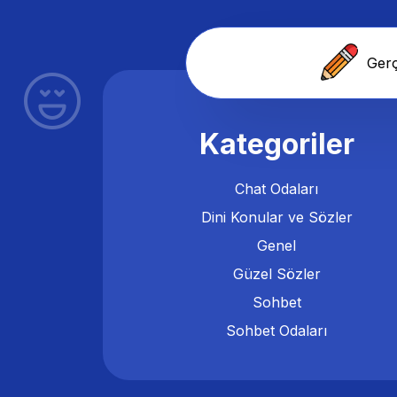
Gerç
Kategoriler
Chat Odaları
Dini Konular ve Sözler
Genel
Güzel Sözler
Sohbet
Sohbet Odaları