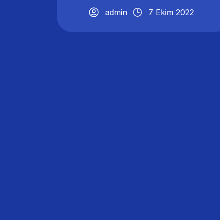
admin
7 Ekim 2022