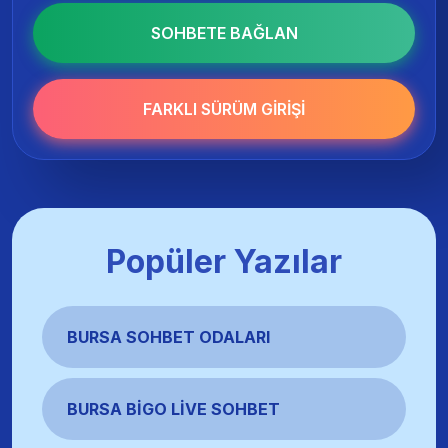
SOHBETE BAĞLAN
FARKLI SÜRÜM GIRIŞI
Popüler Yazılar
BURSA SOHBET ODALARI
BURSA BIGO LIVE SOHBET