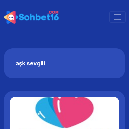
aşk sevgili