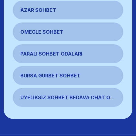
AZAR SOHBET
OMEGLE SOHBET
PARALI SOHBET ODALARI
BURSA GURBET SOHBET
ÜYELIKSIZ SOHBET BEDAVA CHAT ODALARI