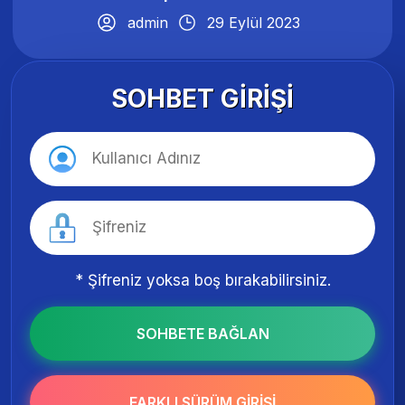
admin
29 Eylül 2023
SOHBET GIRIŞI
* Şifreniz yoksa boş bırakabilirsiniz.
SOHBETE BAĞLAN
FARKLI SÜRÜM GIRIŞI